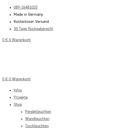
Zum
089-26481025
Inhalt
Made in Germany
springen
Kostenloser Versand
30 Tage Rückgaberecht
0
€
0
Warenkorb
0
€
0
Warenkorb
Infos
Projekte
Shop
Pendelleuchten
Wandleuchten
Tischleuchten