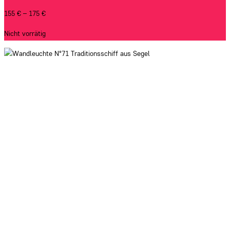
155
€
–
175
€
Nicht vorrätig