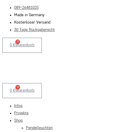
Zum
089-26481025
Inhalt
Made in Germany
springen
Kostenloser Versand
30 Tage Rückgaberecht
0
0
€
Warenkorb
0
0
€
Warenkorb
Infos
Projekte
Shop
Pendelleuchten