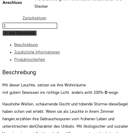
Anschluss
Stecker
Zurücksetzen
Wandleuchte
N°74
In den Warenkorb
Traditionsschiff
Beschreibung
aus
Zusätzliche Informationen
Segel
Produktsicherheit
Menge
Beschreibung
Mit dieser Leuchte, setzen sie ihre Wohnräume
mit gutem Gewissen ins richtige Licht. anders.echt.100%-
D
-esign
Haushohe Wellen, schäumende Gischt und tobende Stürme–dieseSegel
haben schon viel erlebt. Wenn sie als Leuchte in ihrem Zimmer
hängen,erzählen ihre Gebrauchsspuren vom früheren Leben und
unterstreichen denCharakter des Unikats. Mit ökologischer und sozialer