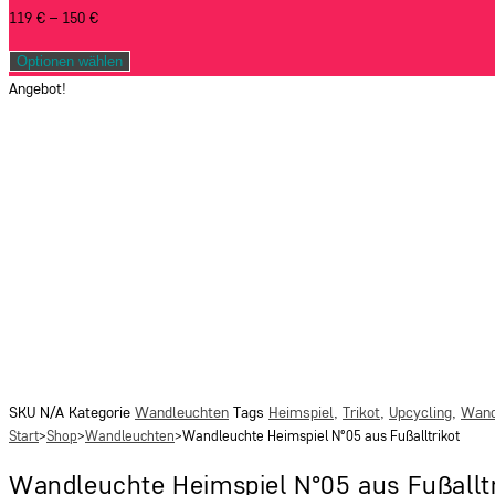
119
€
–
150
€
Optionen wählen
Angebot!
SKU
N/A
Kategorie
Wandleuchten
Tags
Heimspiel
,
Trikot
,
Upcycling
,
Wand
Start
>
Shop
>
Wandleuchten
>
Wandleuchte Heimspiel N°05 aus Fußalltrikot
Wandleuchte Heimspiel N°05 aus Fußalltr