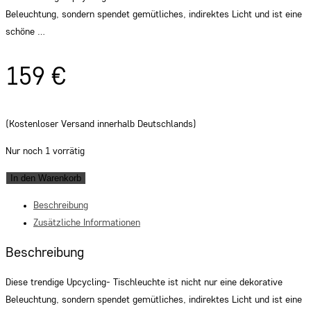
Beleuchtung, sondern spendet gemütliches, indirektes Licht und ist eine
schöne …
159
€
(Kostenloser Versand innerhalb Deutschlands)
Nur noch 1 vorrätig
Tischleuchte
In den Warenkorb
N°4
Beschreibung
Perlbohne
Zusätzliche Informationen
aus
Kaffeesack
Beschreibung
Menge
Diese trendige Upcycling- Tischleuchte ist nicht nur eine dekorative
Beleuchtung, sondern spendet gemütliches, indirektes Licht und ist eine