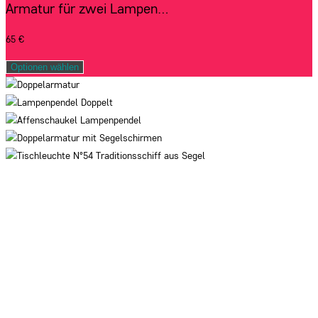
Armatur für zwei Lampen…
65
€
Optionen wählen