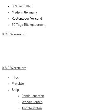
Zum
089-26481025
Inhalt
Made in Germany
springen
Kostenloser Versand
30 Tage Rückgaberecht
0
€
0
Warenkorb
0
€
0
Warenkorb
Infos
Projekte
Shop
Pendelleuchten
Wandleuchten
Tischleuchten