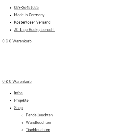
Zum
089-26481025
Inhalt
Made in Germany
springen
Kostenloser Versand
30 Tage Rückgaberecht
0
€
0
Warenkorb
0
€
0
Warenkorb
Infos
Projekte
Shop
Pendelleuchten
Wandleuchten
Tischleuchten