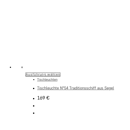
Dieses
Ausführung wählen
Tischleuchten
Produkt
Tischleuchte N°54 Traditionsschiff aus Segel
weist
mehrere
169
€
Varianten
auf.
Die
Optionen