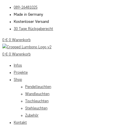
Zum
089-26481025
Inhalt
Made in Germany
springen
Kostenloser Versand
30 Tage Rückgaberecht
0
€
0
Warenkorb
0
€
0
Warenkorb
Infos
Projekte
Shop
Pendelleuchten
Wandleuchten
Tischleuchten
Stehleuchten
Zubehör
Kontakt