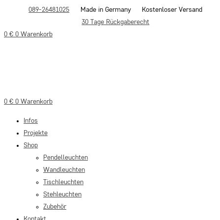
Zum
089-26481025
Made in Germany
Kostenloser Versand
Inhalt
30 Tage Rückgaberecht
springen
0
€
0
Warenkorb
0
€
0
Warenkorb
Infos
Projekte
Shop
Pendelleuchten
Wandleuchten
Tischleuchten
Stehleuchten
Zubehör
Kontakt